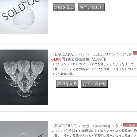
｜
【BACCARAT】バカラ LULLI ワイングラス6客
64,800円
[通常販売価格
:
72,000円
]
《ミケランジェロ》のアラベスクを優しくしたようなグラヴュ
に丸いフォームと段のあるシェイプが可愛い《リュリ》のグラスで
ロック音楽の作…
｜
｜
【BACCARAT】バカラ Gouvieuxキャラフ
エッチングで刻まれた蛸唐草によく似たアラベスク模様が、透
に覆い、冷たい飲物を入れると半透明の霧氷のように見え、と