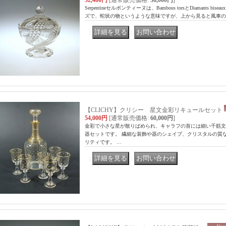
32,400円
[通常販売価格
:
36,000円
]
Serpentineセルポンティーヌは、Bambous torsとDiamants
ズで、蛇状の物というような意味ですが、上から見ると風車の
｜
｜
【CLICHY】クリシー 星文金彩リキュールセット
54,000円
[通常販売価格
:
60,000円
]
金彩で小さな星が散りばめられ、キャラフの首には細い千筋文
器セットです。 繊細な装飾や器のシェイプ、クリスタルの質など
リティです。 …
｜
｜