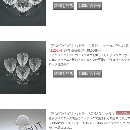
｜
｜
【BACCARAT】バカラ LULLI マデールグラス4客
43,200円
[通常販売価格
:
48,000円
]
《ミケランジェロ》のアラベスクを優しくしたようなグラヴュ
に丸いフォームと段のあるシェイプが可愛い《リュリ》のグラスで
ロック音楽の作…
｜
｜
【BACCARAT】バカラ ROHANキャラフ
透明クリスタルの表面にエッチングで刻まれた蛸唐草に似たア
ROHANのキャラフです。 いわゆるRohanパターンのキャ
が、本品はコロ…