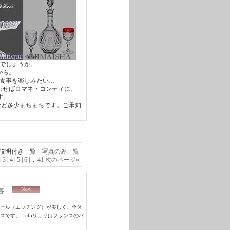
でしょうか。
から。
食事を楽しみたい…
わせばロマネ・コンティに。
ます。
など多少まちまちです。ご承知
説明付き一覧
写真のみ一覧
|
3
|
4
|
5
|
6
|
...
41
次のページ
»
4客
ール（エッチング）が美しく、全体
す。 Lulliリュリはフランスのバ