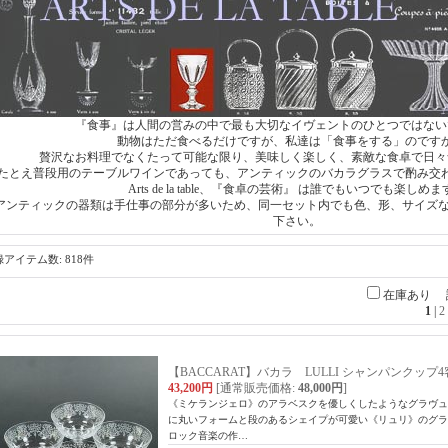
『食事』は人間の営みの中で最も大切なイヴェントのひとつではない
動物はただ食べるだけですが、私達は「食事をする」のです
贅沢なお料理でなくたって可能な限り、美味しく楽しく、素敵な食卓で日々
たとえ普段用のテーブルワインであっても、アンティックのバカラグラスで酌み交
Arts de la table、『食卓の芸術』 は誰でもいつでも楽しめ
アンティックの器類は手仕事の部分が多いため、同一セット内でも色、形、サイズ
下さい。
録アイテム数
:
818件
在庫あり
1
|
2
【BACCARAT】バカラ LULLI シャンパンクップ
43,200円
[通常販売価格
:
48,000円
]
《ミケランジェロ》のアラベスクを優しくしたようなグラヴュ
に丸いフォームと段のあるシェイプが可愛い《リュリ》のグラスで
ロック音楽の作…