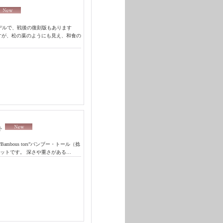
モデルで、戦後の復刻版もあります
すが、松の葉のようにも見え、和食の
ト
mbous tors”バンブー・トール（捻
ットです。 深さや重さがある…