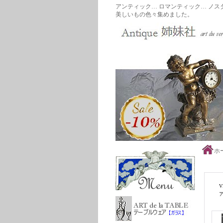
アンティック… ロマンティック… ノス
美しいもの色々集めました。
ホ
商品
V