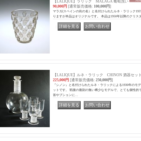
【LALIQUE】ラリック MALAGA 葡萄洗い
90,000円
[通常販売価格
:
100,000円
]
マラガ(スペインの街の名）と名付けられたルネ・ラリック19
りますが本品はオリジナルです。 本品は1950年以降のクリスタル
｜
｜
【LALIQUE】ルネ・ラリック CHINON 酒器セッ
225,000円
[通常販売価格
:
250,000円
]
『シノン』と名付けられたルネ・ラリックによる1930年のモ
ットです。 戦後の復刻の無い稀少なモデルで、とても個性的
首やブションに…
｜
｜