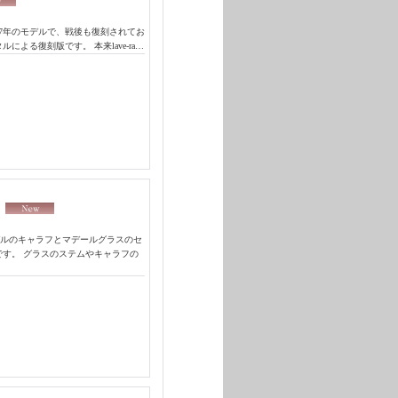
37年のモデルで、戦後も復刻されてお
による復刻版です。 本来lave-ra…
ト
デルのキャラフとマデールグラスのセ
です。 グラスのステムやキャラフの