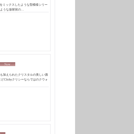
 biseauxをミックスしたような型模様シリー
ような放射状の…
も加えられたクリスタルの美しい酒
Clichyクリシーならではのクウォ