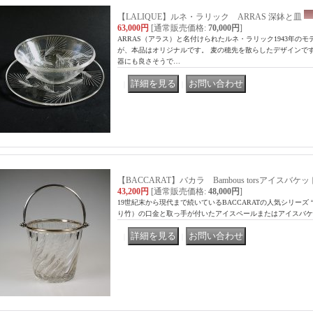
【LALIQUE】ルネ・ラリック ARRAS 深鉢と皿
63,000円
[通常販売価格
:
70,000円
]
ARRAS（アラス）と名付けられたルネ・ラリック1943年の
が、本品はオリジナルです。 麦の穂先を散らしたデザインで
器にも良さそうで…
｜
｜
【BACCARAT】バカラ Bambous torsアイスバケッ
43,200円
[通常販売価格
:
48,000円
]
19世紀末から現代まで続いているBACCARATの人気シリーズ “Ba
り竹）の口金と取っ手が付いたアイスペールまたはアイスバケ
｜
｜