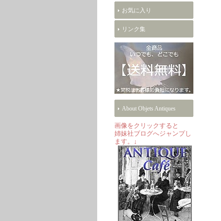
お気に入り
リンク集
About Objets Antiques
画像をクリックすると
姉妹社ブログへジャンプし
ます。↓