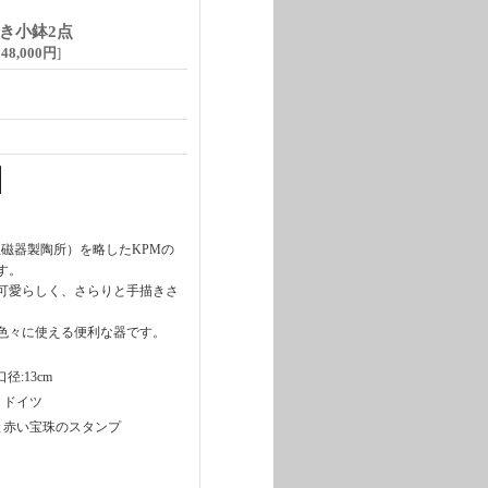
き小鉢2点
48,000円
]
aktur （王立磁器製陶所）を略したKPMの
す。
可愛らしく、さらりと手描きさ
色々に使える便利な器です。
径:13cm
 ドイツ
赤い宝珠のスタンプ