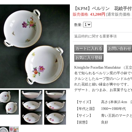
【KPM】ベルリン 花絵手付
販売価格
:
43,200円
[通常販売価格
:
数量
:
返品特約に関する重要事項
｜
Königliche Porzellan Manuf
名で知られるベルリン窯の平小鉢で
クルンとしたループ型のハンドルが
れた花絵と細い縁金が爽やかです。
デザート、おつまみ、お茶菓子など
【サイズ】
高さ:(本体)3.4cm 口
【年代と国】
1960〜1980年代
【サイン】
青い王笏のマークと
【状態】
良好