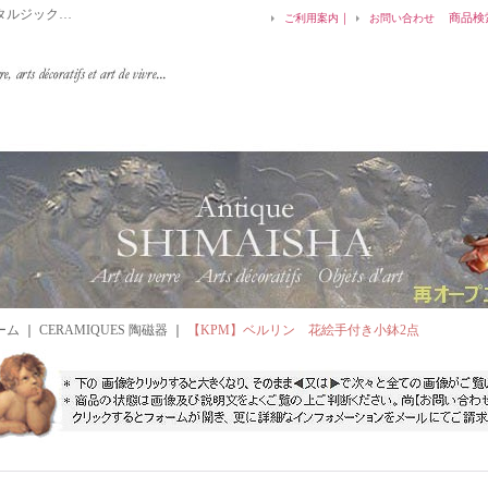
タルジック…
｜
商品検
ご利用案内
お問い合わせ
ーム
｜
CERAMIQUES 陶磁器
｜
【KPM】ベルリン 花絵手付き小鉢2点
詳細