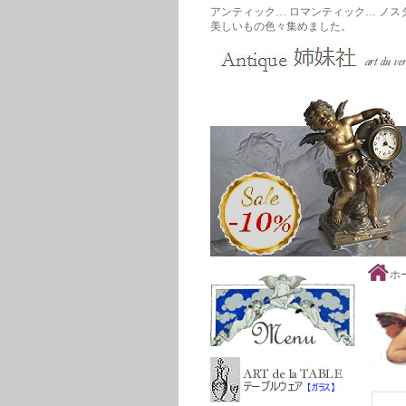
アンティック… ロマンティック… ノス
美しいもの色々集めました。
ホ
商品