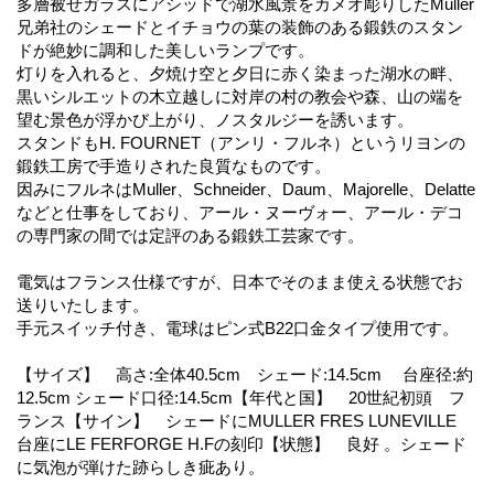
多層被せガラスにアシッドで湖水風景をカメオ彫りしたMuller
兄弟社のシェードとイチョウの葉の装飾のある鍛鉄のスタン
ドが絶妙に調和した美しいランプです。
灯りを入れると、夕焼け空と夕日に赤く染まった湖水の畔、
黒いシルエットの木立越しに対岸の村の教会や森、山の端を
望む景色が浮かび上がり、ノスタルジーを誘います。
スタンドもH. FOURNET（アンリ・フルネ）というリヨンの
鍛鉄工房で手造りされた良質なものです。
因みにフルネはMuller、Schneider、Daum、Majorelle、Delatte
などと仕事をしており、アール・ヌーヴォー、アール・デコ
の専門家の間では定評のある鍛鉄工芸家です。
電気はフランス仕様ですが、日本でそのまま使える状態でお
送りいたします。
手元スイッチ付き、電球はピン式B22口金タイプ使用です。
【サイズ】 高さ:全体40.5cm シェード:14.5cm 台座径:約
12.5cm シェード口径:14.5cm【年代と国】 20世紀初頭 フ
ランス【サイン】 シェードにMULLER FRES LUNEVILLE
台座にLE FERFORGE H.Fの刻印【状態】 良好 。シェード
に気泡が弾けた跡らしき疵あり。