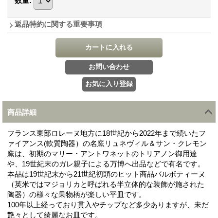
数量
:
返品特約に関する重要事項
商品詳細
フランス東部ロレーヌ地方に18世紀から2022年まで続いたフ
ァイアンス(軟質陶器）の名窯リュネヴィル＆サン・クレモン
窯は、初期のマリー・アントワネットのトリアノン御用達
や、19世紀末のガレ親子による万博へ出品などで有名です。
本品は19世紀末から21世紀初頭のヒット商品バルボティーヌ
（英米ではマジョリカと呼ばれる半立体的な装飾が施された
陶器）の様々な果物柄が楽しい平皿です。
100年以上経っており貫入やチップなど多少ありますが、未だ
艶々として綺麗なお皿です。