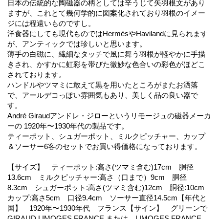
日本の伝統的な陶磁器の柄としては辛うじて矢羽根文があり
ますが、これとて幾何学的に図案化されており羽根のイメー
ジには程遠いものですし。
洋食器にしても現代ものではHermèsやHavilandに見られます
が、アンティックでは珍しいと思います。
薄手の白磁に、繊細なタッチで風に舞う羽根が軽やかに手描
きされ、かすかに虹彩を帯びた微妙な色合いの彩色がほどこ
されております。
ハンドルやツマミに敢えて黒を用いたところがまたお洒落
で、アールデコっぽい雰囲気もあり、美しく品の良い器で
す。
André Giraudアンドレ・ジローというリモージュの磁器メーカ
ーの 1920年〜1930年代の製品です。
ティーポット、シュガーポット、ミルクピッチャー、カップ
＆ソーサー6客のセットでお買い得価格になっております。
【サイズ】 ティーポット:高さ(ツマミ含む)17cm 胴径
13.6cm ミルクピッチャー:高さ（口まで）9cm 胴径
8.3cm シュガーポット:高さ(ツマミ含む)12cm 胴径:10cm
カップ:高さ5cm 口径9.4cm ソーサー直径14.5cm【年代と
国】 1920年〜1930年代 フランス【サイン】 グリーンで
GIRAUD LIMOGES FRANCE または LIMOGES FRANCE