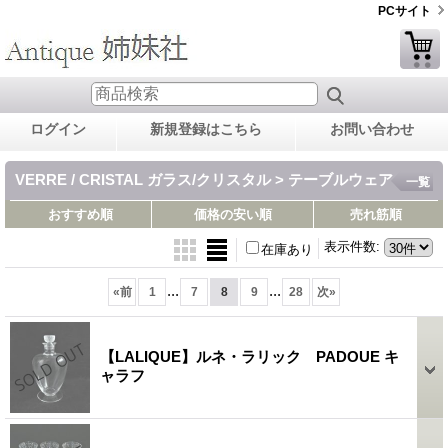
PCサイト
ログイン
新規登録はこちら
お問い合わせ
VERRE / CRISTAL ガラス/クリスタル > テーブルウェア
一覧
おすすめ順
価格の安い順
売れ筋順
表示件数
:
在庫あり
...
...
«
前
1
7
8
9
28
次
»
【LALIQUE】ルネ・ラリック PADOUE キ
ャラフ