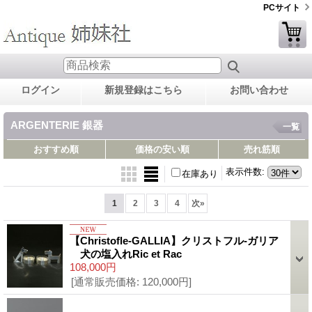
PCサイト
ログイン
新規登録はこちら
お問い合わせ
ARGENTERIE 銀器
一覧
おすすめ順
価格の安い順
売れ筋順
表示件数
:
在庫あり
1
2
3
4
次
»
【Christofle-GALLIA】クリストフル‐ガリア
犬の塩入れRic et Rac
108,000円
[通常販売価格
:
120,000円
]